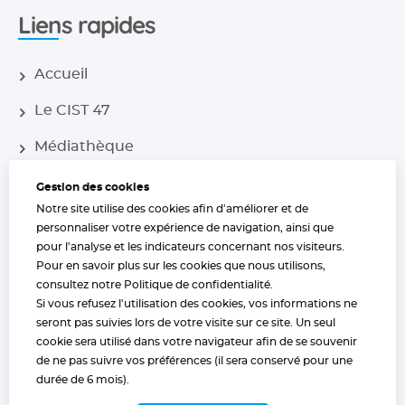
Liens rapides
Accueil
Le CIST 47
Médiathèque
Nos centres
Gestion des cookies
Notre site utilise des cookies afin d'améliorer et de
Nos missions
personnaliser votre expérience de navigation, ainsi que
pour l'analyse et les indicateurs concernant nos visiteurs.
Nos offres
Pour en savoir plus sur les cookies que nous utilisons,
Nous trouver
consultez notre
Politique de confidentialité
.
Si vous refusez l'utilisation des cookies, vos informations ne
05 53 77 97 30
seront pas suivies lors de votre visite sur ce site. Un seul
cookie sera utilisé dans votre navigateur afin de se souvenir
cist47@cist47.fr
de ne pas suivre vos préférences (il sera conservé pour une
durée de 6 mois).
91 impasse Didier Lapeyre
BP 51