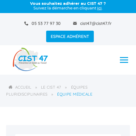
Vous souhaitez adhérer au CIST 47 ?
Suivez la démarche en cliquant
ici
.
05 53 77 97 30
cist47@cist47.fr
ESPACE ADHÉRENT
ACCUEIL
»
LE CIST 47
»
ÉQUIPES
PLURIDISCIPLINAIRES
»
ÉQUIPE MÉDICALE